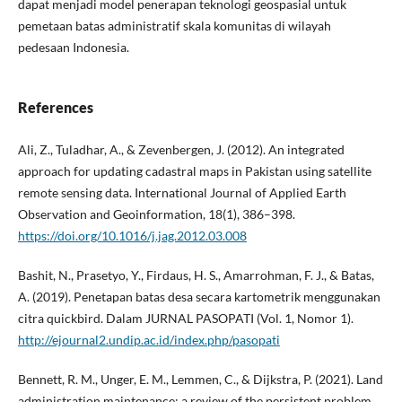
dapat menjadi model penerapan teknologi geospasial untuk
pemetaan batas administratif skala komunitas di wilayah
pedesaan Indonesia.
References
Ali, Z., Tuladhar, A., & Zevenbergen, J. (2012). An integrated
approach for updating cadastral maps in Pakistan using satellite
remote sensing data. International Journal of Applied Earth
Observation and Geoinformation, 18(1), 386–398.
https://doi.org/10.1016/j.jag.2012.03.008
Bashit, N., Prasetyo, Y., Firdaus, H. S., Amarrohman, F. J., & Batas,
A. (2019). Penetapan batas desa secara kartometrik menggunakan
citra quickbird. Dalam JURNAL PASOPATI (Vol. 1, Nomor 1).
http://ejournal2.undip.ac.id/index.php/pasopati
Bennett, R. M., Unger, E. M., Lemmen, C., & Dijkstra, P. (2021). Land
administration maintenance: a review of the persistent problem