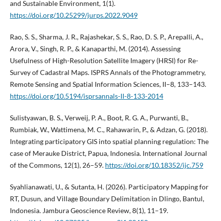
and Sustainable Environment, 1(1).
https://doi.org/10.25299/jurps.2022.9049
Rao, S. S., Sharma, J. R., Rajashekar, S. S., Rao, D. S. P., Arepalli, A.,
Arora, V., Singh, R. P., & Kanaparthi, M. (2014). Assessing
Usefulness of High-Resolution Satellite Imagery (HRSI) for Re-
Survey of Cadastral Maps. ISPRS Annals of the Photogrammetry,
Remote Sensing and Spatial Information Sciences, II–8, 133–143.
https://doi.org/10.5194/isprsannals-II-8-133-2014
Sulistyawan, B. S., Verweij, P. A., Boot, R. G. A., Purwanti, B.,
Rumbiak, W., Wattimena, M. C., Rahawarin, P., & Adzan, G. (2018).
Integrating participatory GIS into spatial planning regulation: The
case of Merauke District, Papua, Indonesia. International Journal
of the Commons, 12(1), 26–59.
https://doi.org/10.18352/ijc.759
Syahlianawati, U., & Sutanta, H. (2026). Participatory Mapping for
RT, Dusun, and Village Boundary Delimitation in Dlingo, Bantul,
Indonesia. Jambura Geoscience Review, 8(1), 11–19.