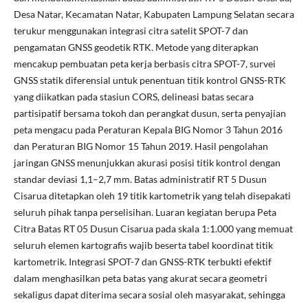
Desa Natar, Kecamatan Natar, Kabupaten Lampung Selatan secara
terukur menggunakan integrasi citra satelit SPOT-7 dan
pengamatan GNSS geodetik RTK. Metode yang diterapkan
mencakup pembuatan peta kerja berbasis citra SPOT-7, survei
GNSS statik diferensial untuk penentuan titik kontrol GNSS-RTK
yang diikatkan pada stasiun CORS, delineasi batas secara
partisipatif bersama tokoh dan perangkat dusun, serta penyajian
peta mengacu pada Peraturan Kepala BIG Nomor 3 Tahun 2016
dan Peraturan BIG Nomor 15 Tahun 2019. Hasil pengolahan
jaringan GNSS menunjukkan akurasi posisi titik kontrol dengan
standar deviasi 1,1–2,7 mm. Batas administratif RT 5 Dusun
Cisarua ditetapkan oleh 19 titik kartometrik yang telah disepakati
seluruh pihak tanpa perselisihan. Luaran kegiatan berupa Peta
Citra Batas RT 05 Dusun Cisarua pada skala 1:1.000 yang memuat
seluruh elemen kartografis wajib beserta tabel koordinat titik
kartometrik. Integrasi SPOT-7 dan GNSS-RTK terbukti efektif
dalam menghasilkan peta batas yang akurat secara geometri
sekaligus dapat diterima secara sosial oleh masyarakat, sehingga