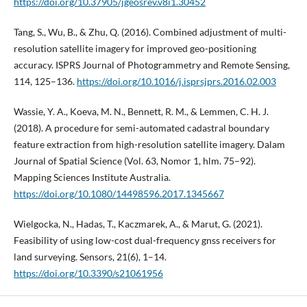
https://doi.org/10.37905/jgeosrev.v8i1.30452
Tang, S., Wu, B., & Zhu, Q. (2016). Combined adjustment of multi-
resolution satellite imagery for improved geo-positioning
accuracy. ISPRS Journal of Photogrammetry and Remote Sensing,
114, 125–136.
https://doi.org/10.1016/j.isprsjprs.2016.02.003
Wassie, Y. A., Koeva, M. N., Bennett, R. M., & Lemmen, C. H. J.
(2018). A procedure for semi-automated cadastral boundary
feature extraction from high-resolution satellite imagery. Dalam
Journal of Spatial Science (Vol. 63, Nomor 1, hlm. 75–92).
Mapping Sciences Institute Australia.
https://doi.org/10.1080/14498596.2017.1345667
Wielgocka, N., Hadas, T., Kaczmarek, A., & Marut, G. (2021).
Feasibility of using low-cost dual-frequency gnss receivers for
land surveying. Sensors, 21(6), 1–14.
https://doi.org/10.3390/s21061956