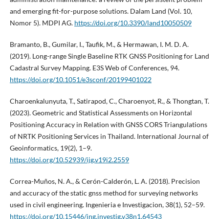
and emerging fit-for-purpose solutions. Dalam Land (Vol. 10,
Nomor 5). MDPI AG.
https://doi.org/10.3390/land10050509
Bramanto, B., Gumilar, I., Taufik, M., & Hermawan, I. M. D. A.
(2019). Long-range Single Baseline RTK GNSS Positioning for Land
Cadastral Survey Mapping. E3S Web of Conferences, 94.
https://doi.org/10.1051/e3sconf/20199401022
Charoenkalunyuta, T., Satirapod, C., Charoenyot, R., & Thongtan, T.
(2023). Geometric and Statistical Assessments on Horizontal
Positioning Accuracy in Relation with GNSS CORS Triangulations
of NRTK Positioning Services in Thailand. International Journal of
Geoinformatics, 19(2), 1–9.
https://doi.org/10.52939/ijg.v19i2.2559
Correa-Muños, N. A., & Cerón-Calderón, L. A. (2018). Precision
and accuracy of the static gnss method for surveying networks
used in civil engineering. Ingenieria e Investigacion, 38(1), 52–59.
https://doi.org/10.15446/ing.investig.v38n1.64543