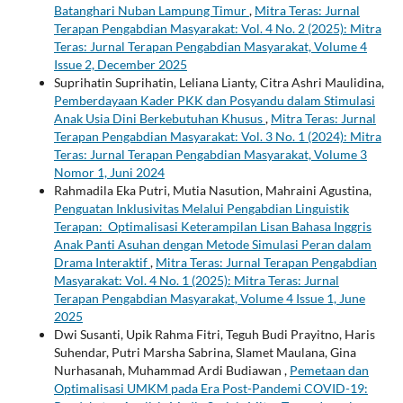
Batanghari Nuban Lampung Timur
,
Mitra Teras: Jurnal
Terapan Pengabdian Masyarakat: Vol. 4 No. 2 (2025): Mitra
Teras: Jurnal Terapan Pengabdian Masyarakat, Volume 4
Issue 2, December 2025
Suprihatin Suprihatin, Leliana Lianty, Citra Ashri Maulidina,
Pemberdayaan Kader PKK dan Posyandu dalam Stimulasi
Anak Usia Dini Berkebutuhan Khusus
,
Mitra Teras: Jurnal
Terapan Pengabdian Masyarakat: Vol. 3 No. 1 (2024): Mitra
Teras: Jurnal Terapan Pengabdian Masyarakat, Volume 3
Nomor 1, Juni 2024
Rahmadila Eka Putri, Mutia Nasution, Mahraini Agustina,
Penguatan Inklusivitas Melalui Pengabdian Linguistik
Terapan: Optimalisasi Keterampilan Lisan Bahasa Inggris
Anak Panti Asuhan dengan Metode Simulasi Peran dalam
Drama Interaktif
,
Mitra Teras: Jurnal Terapan Pengabdian
Masyarakat: Vol. 4 No. 1 (2025): Mitra Teras: Jurnal
Terapan Pengabdian Masyarakat, Volume 4 Issue 1, June
2025
Dwi Susanti, Upik Rahma Fitri, Teguh Budi Prayitno, Haris
Suhendar, Putri Marsha Sabrina, Slamet Maulana, Gina
Nurhasanah, Muhammad Ardi Budiawan ,
Pemetaan dan
Optimalisasi UMKM pada Era Post-Pandemi COVID-19: