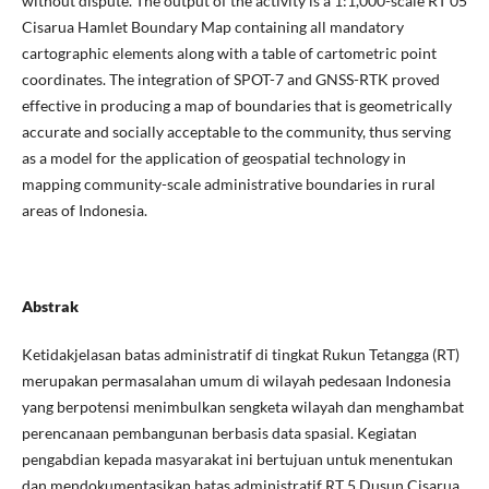
without dispute. The output of the activity is a 1:1,000-scale RT 05
Cisarua Hamlet Boundary Map containing all mandatory
cartographic elements along with a table of cartometric point
coordinates. The integration of SPOT-7 and GNSS-RTK proved
effective in producing a map of boundaries that is geometrically
accurate and socially acceptable to the community, thus serving
as a model for the application of geospatial technology in
mapping community-scale administrative boundaries in rural
areas of Indonesia.
Abstrak
Ketidakjelasan batas administratif di tingkat Rukun Tetangga (RT)
merupakan permasalahan umum di wilayah pedesaan Indonesia
yang berpotensi menimbulkan sengketa wilayah dan menghambat
perencanaan pembangunan berbasis data spasial. Kegiatan
pengabdian kepada masyarakat ini bertujuan untuk menentukan
dan mendokumentasikan batas administratif RT 5 Dusun Cisarua,