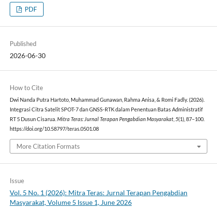
PDF
Published
2026-06-30
How to Cite
Dwi Nanda Putra Hartoto, Muhammad Gunawan, Rahma Anisa, & Romi Fadly. (2026).
Integrasi Citra Satelit SPOT-7 dan GNSS-RTK dalam Penentuan Batas Administratif
RT 5 Dusun Cisarua.
Mitra Teras: Jurnal Terapan Pengabdian Masyarakat
,
5
(1), 87–100.
https://doi.org/10.58797/teras.0501.08
More Citation Formats
Issue
Vol. 5 No. 1 (2026): Mitra Teras: Jurnal Terapan Pengabdian
Masyarakat, Volume 5 Issue 1, June 2026