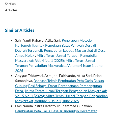
Section
Articles
Similar Articles
Safri Yanti Rahayu, Atika Sari,
Penerapan Metode
Kartometrik untuk Pemetaan Batas Wilayah Desa di
Daerah Terpencil: Pengabdian kepada Masyarakat di Desa
Ampa Kolak
,
Mitra Teras: Jurnal Terapan Pengabdian
Masyarakat: Vol. 4 No. 1 (2025): Mitra Teras: Jurnal
Terapan Pengabdian Masyarakat, Volume 4 Issue 1, June
2025
Anggun Tridawati, Armijon, Fajriyanto, Atika Sari, Erlan
Sumanjaya,
Bantuan Teknis Pembuatan Peta Garis Dusun
Gunung Besi Sebagai Dasar Perencanaan Pembangunan
Desa
,
Mitra Teras: Jurnal Terapan Pengabdian Masyarakat:
Vol. 5 No. 1 (2026): Mitra Teras: Jurnal Terapan Pengabdian
Masyarakat, Volume 5 Issue 1, June 2026
Dwi Nanda Putra Hartoto, Muhammad Gunawan,
Pembuatan Peta Garis Desa Trisnomulyo Kecamatan