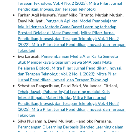
Terapan Teknologi: Vol. 4 No. 2 (2025): Mitra Pilar: Jurnal
Pendidikan, Inovasi, dan Terapan Teknologi
Farhan Aqil Musyafa, Yusuf Niko Fitranto, Mutiah Mutiah,
Dewi Muliyati,
Pengaruh Aplikasi Model Pembelajaran
Inkuiri dengan Metode Game Based Learning terhadap
Prestasi Belajar di Masa Pandemi
,
Mitra Pilar: Jurnal
Pendidikan, Inovasi, dan Terapan Teknologi: Vol. 1 No. 2
(2022): Mitra Pilar: Jurnal Pendidikan, Inovasi, dan Terapan
Teknologi
Eva Larasati,
Pengembangan Media Ajar Kartu Semesta
utuk Memperkaya Glosarium Siswa SMA pada Mata
Pelajaran Biologi
,
Mitra Pilar: Jurnal Pendidikan, Inovasi,
dan Terapan Teknologi: Vol. 2 No. 1 (2023): Mitra Pilar:
Jurnal Pendidikan, Inovasi, dan Terapan Teknologi
Sebastian Pangaribuan, Fauzi Bakri, Wulandari Fitriani,
Tebak, Jawab, Paham: Joyful Learning melalui Kuis
Interaktif pada Materi Fluida
,
Mitra Pilar: Jurnal
Pendidikan, Inovasi, dan Terapan Teknologi: Vol. 4 No. 2
(2025): Mitra Pilar: Jurnal Pendidikan, Inovasi, dan Terapan
Teknologi
Silva Nurahmih, Dewi Muliyati, Handjoko Permana,
Perancangan E-Learning Berbasis Blended Learning dalam