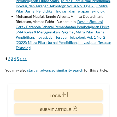
Pembelajaran Fluida Statis
,
Mitra Pilar: Jurnal Pendidikan,
Inovasi, dan Terapan Teknologi: Vol. 4 No. 1 (2025): Mitra
Pilar: Jurnal Pendidikan, Inovasi, dan Terapan Teknologi
Muhamad Naufal, Tannie Wiyuna, Annisa Deutschlant
Bintarum, Ahmad Fakhri Burhanudin,
Desain Simulasi
Gerak Parabola Sebagai Pemanfaatan Pembelajaran Fisika
SMA Kelas X Menggunakan Pygame
,
Mitra Pilar: Jurnal
Pendidikan, Inovasi, dan Terapan Teknologi: Vol. 1 No. 2
(2022): Mitra Pilar: Jurnal Pendidikan, Inovasi, dan Terapan
Teknologi
1
2
3
4
5
>
>>
You may also
start an advanced similarity search
for this article.
LOGIN
SUBMIT ARTICLE