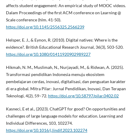
affects student engagement: An empirical study of MOOC videos.
Dalam Proceedings of the first ACM conference on Learning @
Scale conference (hlm. 41-50).
https://doi.org/10.1145/2556325.2566239
Helsper, E. J., & Eynon, R. (2010). Digital natives: Where is the
evidence?. British Educational Research Journal, 36(3), 503-520.
https://doi.org/10.1080/01411920902989227
Hikmah, N. M., Muslimah, N., Nurjayadi, M., & Ridwan, A. (2025).
Transformasi pendidikan Indonesia menuju ekosistem
pembelajaran cerdas, inovasi, digitalisasi, dan penguatan karakter
di era global. Mitra Pilar: Jurnal Pendidikan, Inovasi, Dan Terapan
Teknologi, 4(2), 59–72.
https://doi.org/10.58797/pilar.0402.02
Kasneci, E et al., (2023). ChatGPT for good? On opportunities and
challenges of large language models for education. Learning and
Individual Differences, 103, 102274.
https://doi.org/10.1016/j.lindif.2023.102274