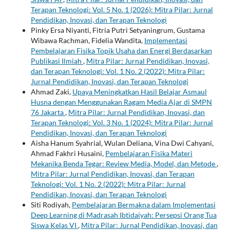
Terapan Teknologi: Vol. 5 No. 1 (2026): Mitra Pilar: Jurnal
Pendidikan, Inovasi, dan Terapan Teknologi
Pinky Ersa Niyanti, Fitria Putri Setyaningrum, Gustama
Wibawa Rachman, Fidelia Wandita,
Implementasi
Pembelajaran Fisika Topik Usaha dan Energi Berdasarkan
Publikasi Ilmiah
,
Mitra Pilar: Jurnal Pendidikan, Inovasi,
dan Terapan Teknologi: Vol. 1 No. 2 (2022): Mitra Pilar:
Jurnal Pendidikan, Inovasi, dan Terapan Teknologi
Ahmad Zaki,
Upaya Meningkatkan Hasil Belajar Asmaul
Husna dengan Menggunakan Ragam Media Ajar di SMPN
76 Jakarta
,
Mitra Pilar: Jurnal Pendidikan, Inovasi, dan
Terapan Teknologi: Vol. 3 No. 1 (2024): Mitra Pilar: Jurnal
Pendidikan, Inovasi, dan Terapan Teknologi
Aisha Hanum Syahrial, Wulan Deliana, Vina Dwi Cahyani,
Ahmad Fakhri Husaini,
Pembelajaran Fisika Materi
Mekanika Benda Tegar: Review Media, Model, dan Metode
,
Mitra Pilar: Jurnal Pendidikan, Inovasi, dan Terapan
Teknologi: Vol. 1 No. 2 (2022): Mitra Pilar: Jurnal
Pendidikan, Inovasi, dan Terapan Teknologi
Siti Rodiyah,
Pembelajaran Bermakna dalam Implementasi
Deep Learning di Madrasah Ibtidaiyah: Persepsi Orang Tua
Siswa Kelas VI
,
Mitra Pilar: Jurnal Pendidikan, Inovasi, dan