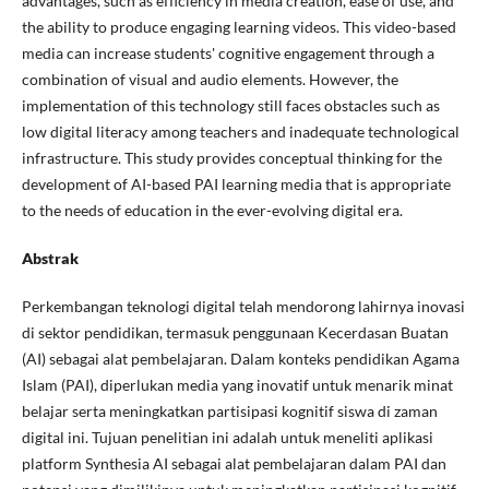
advantages, such as efficiency in media creation, ease of use, and
the ability to produce engaging learning videos. This video-based
media can increase students' cognitive engagement through a
combination of visual and audio elements. However, the
implementation of this technology still faces obstacles such as
low digital literacy among teachers and inadequate technological
infrastructure. This study provides conceptual thinking for the
development of AI-based PAI learning media that is appropriate
to the needs of education in the ever-evolving digital era.
Abstrak
Perkembangan teknologi digital telah mendorong lahirnya inovasi
di sektor pendidikan, termasuk penggunaan Kecerdasan Buatan
(AI) sebagai alat pembelajaran. Dalam konteks pendidikan Agama
Islam (PAI), diperlukan media yang inovatif untuk menarik minat
belajar serta meningkatkan partisipasi kognitif siswa di zaman
digital ini. Tujuan penelitian ini adalah untuk meneliti aplikasi
platform Synthesia AI sebagai alat pembelajaran dalam PAI dan