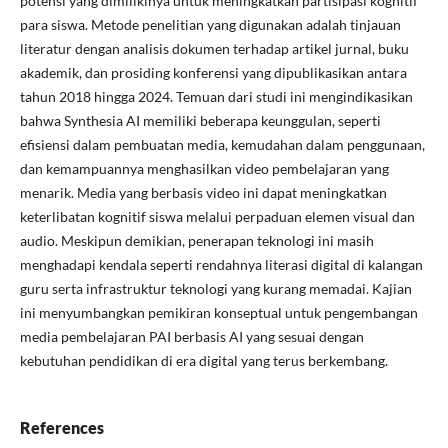
potensi yang dimilikinya untuk meningkatkan partisipasi kognitif
para siswa. Metode penelitian yang digunakan adalah tinjauan
literatur dengan analisis dokumen terhadap artikel jurnal, buku
akademik, dan prosiding konferensi yang dipublikasikan antara
tahun 2018 hingga 2024. Temuan dari studi ini mengindikasikan
bahwa Synthesia AI memiliki beberapa keunggulan, seperti
efisiensi dalam pembuatan media, kemudahan dalam penggunaan,
dan kemampuannya menghasilkan video pembelajaran yang
menarik. Media yang berbasis video ini dapat meningkatkan
keterlibatan kognitif siswa melalui perpaduan elemen visual dan
audio. Meskipun demikian, penerapan teknologi ini masih
menghadapi kendala seperti rendahnya literasi digital di kalangan
guru serta infrastruktur teknologi yang kurang memadai. Kajian
ini menyumbangkan pemikiran konseptual untuk pengembangan
media pembelajaran PAI berbasis AI yang sesuai dengan
kebutuhan pendidikan di era digital yang terus berkembang.
References