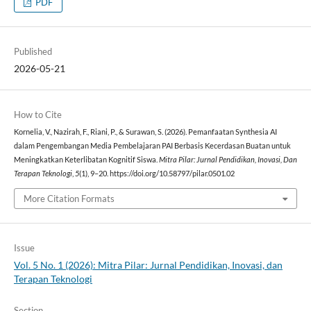
PDF
Published
2026-05-21
How to Cite
Kornelia, V., Nazirah, F., Riani, P., & Surawan, S. (2026). Pemanfaatan Synthesia AI
dalam Pengembangan Media Pembelajaran PAI Berbasis Kecerdasan Buatan untuk
Meningkatkan Keterlibatan Kognitif Siswa.
Mitra Pilar: Jurnal Pendidikan, Inovasi, Dan
Terapan Teknologi
,
5
(1), 9–20. https://doi.org/10.58797/pilar.0501.02
More Citation Formats
Issue
Vol. 5 No. 1 (2026): Mitra Pilar: Jurnal Pendidikan, Inovasi, dan
Terapan Teknologi
Section