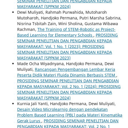
SEMINAR PENELITIAN DAN PENGABDIAN KEPADA
MASYARAKAT (SPPKM 2024)
Dewi Muliyati, Rahmah Purwahida, Mutoharoh
Mutoharoh, Handjoko Permana, Putri Marsha Sabrina,
Nisrina Tsbitah Zain, Wini Sholina, Gustama Wibawa
Rachman,
The Training of STEM-Robotic as Project-
Based Learning for Elementary Schools
,
PROSIDING
SEMINAR PENELITIAN DAN PENGABDIAN KEPADA
MASYARAKAT: Vol. 1 No. 1 (2023): PROSIDING
SEMINAR PENELITIAN DAN PENGABDIAN KEPADA
MASYARAKAT (SPPKM 2023)
Made Ocha Wiyadnyana, Handjoko Permana, Dewi
Muliyati,
Rancangan Pengembangan Lembar Kerja
Peserta Didik Materi Fluida Dinamis Berbasis STEM
,
PROSIDING SEMINAR PENELITIAN DAN PENGABDIAN
KEPADA MASYARAKAT: Vol. 2 No. 1 (2024): PROSIDING
SEMINAR PENELITIAN DAN PENGABDIAN KEPADA
MASYARAKAT (SPPKM 2024)
Kurnia Jali Yanti, Handjoko Permana, Dewi Muliyati,
Desain Video Microlearnig dengan pendekatan
Problem Based Learning (PBL) pada Materi Kinematika
Gerak Lurus
,
PROSIDING SEMINAR PENELITIAN DAN
PENGABDIAN KEPADA MASYARAKAT: Vol. 2 No. 1